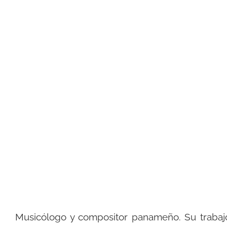
Dr. Samuel Rob
Musicólogo
Portada
»
Dr. Samuel Robles
Musicólogo y compositor panameño. Su trabaj