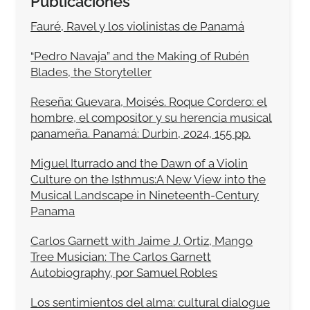
Publicaciones
Fauré, Ravel y los violinistas de Panamá
“Pedro Navaja” and the Making of Rubén
Blades, the Storyteller
Reseña: Guevara, Moisés. Roque Cordero: el
hombre, el compositor y su herencia musical
panameña. Panamá: Durbin, 2024, 155 pp.
Miguel Iturrado and the Dawn of a Violin
Culture on the Isthmus:A New View into the
Musical Landscape in Nineteenth-Century
Panama
Carlos Garnett with Jaime J. Ortiz, Mango
Tree Musician: The Carlos Garnett
Autobiography, por Samuel Robles
Los sentimientos del alma: cultural dialogue