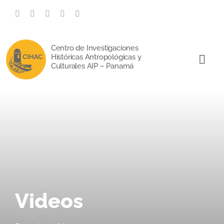
Saltar
al
contenido
Centro de Investigaciones
Históricas Antropológicas y
Togg
Culturales AIP – Panamá
Navi
Videos